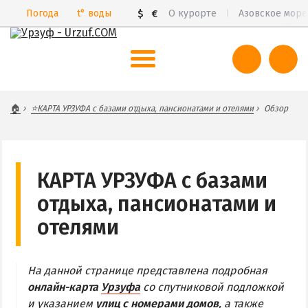
Погода
t°
воды
$
€
О курорте
Азовское море
ВЕСЬ УРЗУФ
🏠
⭐КАРТА УРЗУФА с базами отдыха, пансионатами и отелями
Обзор
Все базы отдыха и пансионаты
Курорты Урзуфа в 3D
Цены 2026
КАРТА УРЗУФА с базами
Все веб-камеры
отдыха, пансионатами и
Карта
отелями
САМ УРЗУФ
На данной странице представлена подробная
БАБАХ-ТАРАМА
онлайн-карта
Урзуфа
со спутниковой подложкой
БЕЛОСАРАЙСКАЯ КОСА
и указанием
улиц с номерами домов
, а также