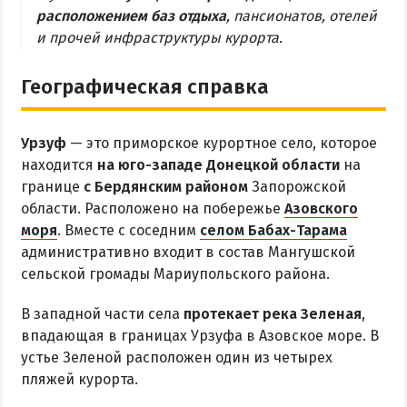
МЕЛЕКИНО
расположением баз отдыха
, пансионатов, отелей
и прочей инфраструктуры курорта.
ЮРЬЕВКА
ЯЛТА
Географическая справка
ЧАСТНЫЙ СЕКТОР
ПИТАНИЕ
Урзуф
— это приморское курортное село, которое
РАЗВЛЕЧЕНИЯ
находится
на юго-западе Донецкой области
на
границе
с Бердянским районом
Запорожской
Рыбалка
области. Расположено на побережье
Азовского
моря
. Вместе с соседним
селом Бабах-Тарама
ДОСТОПРИМЕЧАТЕЛЬНОСТИ
административно входит в состав Мангушской
сельской громады Мариупольского района.
Белосарайский залив
В западной части села
протекает река Зеленая
,
Природный парк Меотида
впадающая в границах Урзуфа в Азовское море. В
устье Зеленой расположен один из четырех
ПРОЕЗД
пляжей курорта.