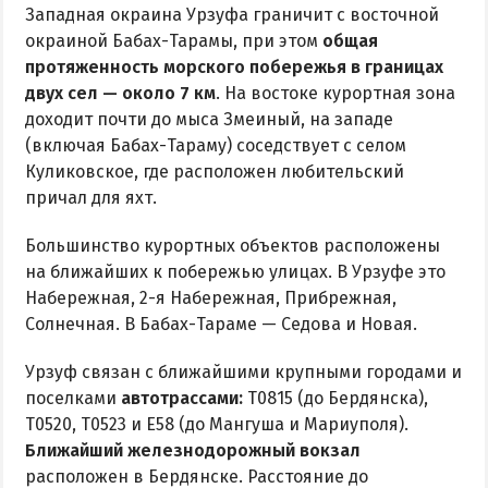
Маршрутки
Западная окраина Урзуфа граничит с восточной
окраиной Бабах-Тарамы, при этом
общая
РЕКОМЕНДАЦИИ ПО ВЫБОРУ ЖИЛЬЯ
протяженность морского побережья в границах
двух сел — около 7 км
. На востоке курортная зона
Бюджетный отдых
доходит почти до мыса Змеиный, на западе
(включая Бабах-Тараму) соседствует с селом
Отдых с детьми
Куликовское, где расположен любительский
Отдых на майские праздники
причал для яхт.
Отдых в бархатный сезон
Большинство курортных объектов расположены
на ближайших к побережью улицах. В Урзуфе это
Набережная, 2-я Набережная, Прибрежная,
Солнечная. В Бабах-Тараме — Седова и Новая.
Урзуф связан с ближайшими крупными городами и
поселками
автотрассами:
Т0815 (до Бердянска),
Т0520, Т0523 и Е58 (до Мангуша и Мариуполя).
Ближайший железнодорожный вокзал
расположен в Бердянске. Расстояние до