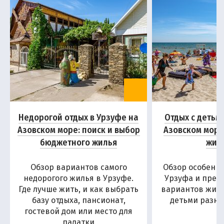
Недорогой отдых в Урзуфе на
Отдых с детьм
Азовском море: поиск и выбор
Азовском море
бюджетного жилья
жил
Обзор вариантов самого
Обзор особенн
недорогого жилья в Урзуфе.
Урзуфа и пред
Где лучше жить, и как выбрать
вариантов жиль
базу отдыха, пансионат,
детьми разны
гостевой дом или место для
палатки