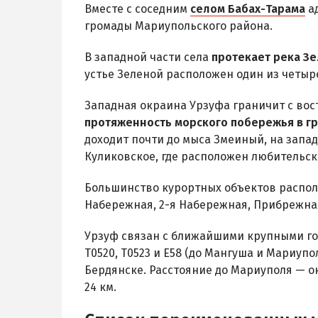
Вместе с соседним
селом Бабах-Тарама
ад
громады Мариупольского района.
В западной части села
протекает река З
устье Зеленой расположен один из четыр
Западная окраина Урзуфа граничит с вос
протяженность морского побережья в гр
доходит почти до мыса Змеиный, на запад
Куликовское, где расположен любительск
Большинство курортных объектов распол
Набережная, 2-я Набережная, Прибрежная
Урзуф связан с ближайшими крупными г
Т0520, Т0523 и Е58 (до Мангуша и Мариупо
Бердянске. Расстояние до Мариуполя — ок
24 км.