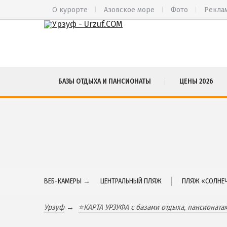
О курорте
Азовское море
Фото
Рекла
ВЕСЬ УРЗУФ
СА
БАЗЫ ОТДЫХА И ПАНСИОНАТЫ
ЦЕНЫ 2026
Все базы отдыха и пансионаты
БА
Курорты Урзуфа в 3D
БЕ
Цены 2026
МЕ
Все веб-камеры
ЮР
Карта
ЯЛ
ЧА
ВЕБ-КАМЕРЫ →
ЦЕНТРАЛЬНЫЙ ПЛЯЖ
ПЛЯЖ «СОЛНЕЧ
Урзуф
⭐КАРТА УРЗУФА с базами отдыха, пансионата