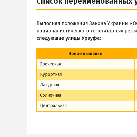
Список переименованных 
Выполняя положения Закона Украины «Об
националистического тоталитарных режи
следующие улицы Урзуфа:
Новое название
Греческая
Курортная
Лазурная
Солнечная
Центральная