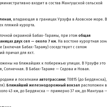
министративно входит в состав Мангушской сельской
еленая
, впадающая в границах Урзуфа в Азовское море. В
ех пляжей курорта.
точной окраиной Бабах-Тарамы, при этом
общая
аницах двух сел — около 7 км
. На востоке курортная зон
е (включая Бабах-Тараму) соседствует с селом
ий причал для яхт.
ожены на ближайших к побережью улицах. В Урзуфе это
, Солнечная. В Бабах-Тараме — Седова и Новая.
ородами и поселками
автотрассами:
Т0815 (до Бердянска),
ля).
Ближайший железнодорожный вокзал
расположен в
оло 43 км, до Бердянска — примерно 37 км, до Мангуша 