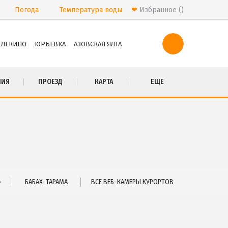
Погода
Температура
воды
❤
Избранное
ЕЛЕКИНО
ЮРЬЕВКА
АЗОВСКАЯ ЯЛТА
ПРОЕЗД
НИЯ
ПРОЕЗД
КАРТА
ЕЩЕ
Маршрутки
РЕКОМЕНДАЦИИ ПО ВЫБОРУ ЖИЛЬЯ
Бюджетный отдых
Отдых с детьми
Отдых на майские праздники
Отдых в бархатный сезон
»
БАБАХ-ТАРАМА
ВСЕ ВЕБ-КАМЕРЫ КУРОРТОВ