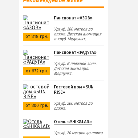
Рекомендуемое жилье
Пансионат «АЗОВ»
Урзуф. 200 метров до
пляжа. Детская анимация
от 818 грн.
и клуб. Медпункт.
Пансионат «РАДУГА»
Урзуф. В пляжной зоне.
Детская анимация.
от 672 грн.
Медпункт.
Гостевой дом «SUN
RISE»
Урзуф. 200 метров до
от 800 грн.
пляжа.
Отель «SHIK&LAD»
Урзуф. 20 метров до пляжа.