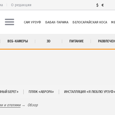
ма
О редакции
$
€
САМ УРЗУФ
БАБАХ-ТАРАМА
БЕЛОСАРАЙСКАЯ КОСА
М
М УРЗУФ
ПИТАНИЕ
ВЕБ-КАМЕРЫ
3D
ПИТАНИЕ
РАЗВЛЕЧЕ
БАХ-ТАРАМА
РАЗВЛЕЧЕНИЯ
ЛОСАРАЙСКАЯ КОСА
Рыбалка
ЛЕКИНО
ДОСТОПРИМЕЧАТЕЛЬНОСТИ
ЬЕВКА
Белосарайский залив
ТА
Природный парк Меотида
СТНЫЙ СЕКТОР
НЫЙ БЕРЕГ»
ПЛЯЖ «АВРОРА»
ИНСТАЛЛЯЦИЯ «Я ЛЮБЛЮ УРЗУФ
ми и отелями
Обзор