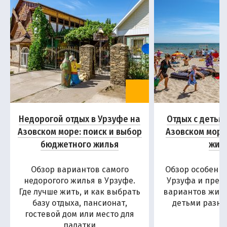
Недорогой отдых в Урзуфе на
Отдых с детьм
Азовском море: поиск и выбор
Азовском море
бюджетного жилья
жил
Обзор вариантов самого
Обзор особенн
недорогого жилья в Урзуфе.
Урзуфа и пред
Где лучше жить, и как выбрать
вариантов жиль
базу отдыха, пансионат,
детьми разны
гостевой дом или место для
палатки