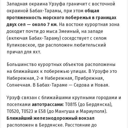
Маршрутки
Западная окраина Урзуфа граничит с восточной
окраиной Бабах-Тарамы, при этом
общая
РЕКОМЕНДАЦИИ ПО ВЫБОРУ ЖИЛЬЯ
протяженность морского побережья в границах
двух сел — около 7 км
. На востоке курортная зона
Бюджетный отдых
доходит почти до мыса Змеиный, на западе
(включая Бабах-Тараму) соседствует с селом
Отдых с детьми
Куликовское, где расположен любительский
Отдых на майские праздники
причал для яхт.
Отдых в бархатный сезон
Большинство курортных объектов расположены
на ближайших к побережью улицах. В Урзуфе это
Набережная, 2-я Набережная, Прибрежная,
Солнечная. В Бабах-Тараме — Седова и Новая.
Урзуф связан с ближайшими крупными городами и
поселками
автотрассами:
Т0815 (до Бердянска),
Т0520, Т0523 и Е58 (до Мангуша и Мариуполя).
Ближайший железнодорожный вокзал
расположен в Бердянске. Расстояние до