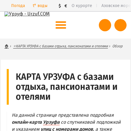
Погода
t°
воды
$
€
О курорте
Азовское море
ВЕСЬ УРЗУФ
🏠
⭐КАРТА УРЗУФА с базами отдыха, пансионатами и отелями
Обзор
Все базы отдыха и пансионаты
Курорты Урзуфа в 3D
Цены 2026
КАРТА УРЗУФА с базами
Все веб-камеры
отдыха, пансионатами и
Карта
отелями
САМ УРЗУФ
На данной странице представлена подробная
БАБАХ-ТАРАМА
онлайн-карта
Урзуфа
со спутниковой подложкой
БЕЛОСАРАЙСКАЯ КОСА
и указанием
улиц с номерами домов
, а также