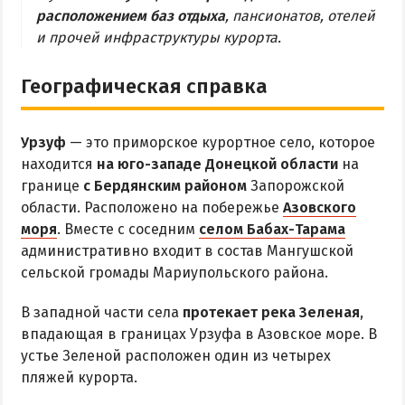
МЕЛЕКИНО
расположением баз отдыха
, пансионатов, отелей
и прочей инфраструктуры курорта.
ЮРЬЕВКА
ЯЛТА
Географическая справка
ЧАСТНЫЙ СЕКТОР
ПИТАНИЕ
Урзуф
— это приморское курортное село, которое
РАЗВЛЕЧЕНИЯ
находится
на юго-западе Донецкой области
на
границе
с Бердянским районом
Запорожской
Рыбалка
области. Расположено на побережье
Азовского
моря
. Вместе с соседним
селом Бабах-Тарама
ДОСТОПРИМЕЧАТЕЛЬНОСТИ
административно входит в состав Мангушской
сельской громады Мариупольского района.
Белосарайский залив
В западной части села
протекает река Зеленая
,
Природный парк Меотида
впадающая в границах Урзуфа в Азовское море. В
устье Зеленой расположен один из четырех
ПРОЕЗД
пляжей курорта.