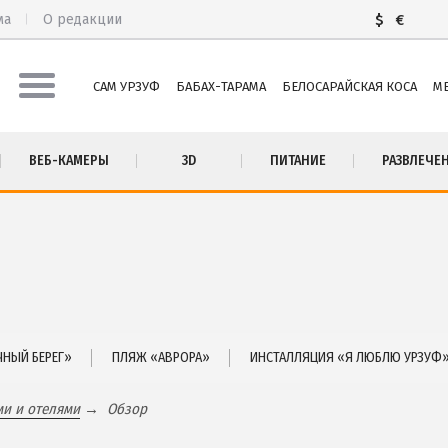
ма
О редакции
$
€
САМ УРЗУФ
БАБАХ-ТАРАМА
БЕЛОСАРАЙСКАЯ КОСА
М
М УРЗУФ
ПИТАНИЕ
ВЕБ-КАМЕРЫ
3D
ПИТАНИЕ
РАЗВЛЕЧЕ
БАХ-ТАРАМА
РАЗВЛЕЧЕНИЯ
ЛОСАРАЙСКАЯ КОСА
Рыбалка
ЛЕКИНО
ДОСТОПРИМЕЧАТЕЛЬНОСТИ
ЬЕВКА
Белосарайский залив
ТА
Природный парк Меотида
СТНЫЙ СЕКТОР
НЫЙ БЕРЕГ»
ПЛЯЖ «АВРОРА»
ИНСТАЛЛЯЦИЯ «Я ЛЮБЛЮ УРЗУФ
ми и отелями
Обзор