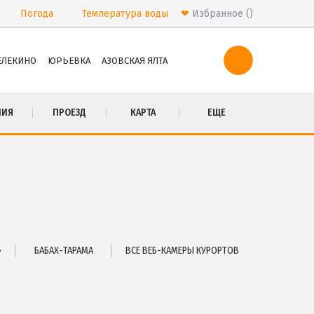
Погода
Температура
воды
❤
Избранное
ЕЛЕКИНО
ЮРЬЕВКА
АЗОВСКАЯ ЯЛТА
ПРОЕЗД
НИЯ
ПРОЕЗД
КАРТА
ЕЩЕ
Маршрутки
РЕКОМЕНДАЦИИ ПО ВЫБОРУ ЖИЛЬЯ
Бюджетный отдых
Отдых с детьми
Отдых на майские праздники
Отдых в бархатный сезон
»
БАБАХ-ТАРАМА
ВСЕ ВЕБ-КАМЕРЫ КУРОРТОВ