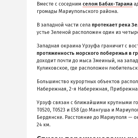
Вместе с соседним
селом Бабах-Тарама
ад
громады Мариупольского района.
В западной части села
протекает река З
устье Зеленой расположен один из четыр
Западная окраина Урзуфа граничит с вос
протяженность морского побережья в гр
доходит почти до мыса Змеиный, на запад
Куликовское, где расположен любительск
Большинство курортных объектов распол
Набережная, 2-я Набережная, Прибрежная
Урзуф связан с ближайшими крупными г
Т0520, Т0523 и Е58 (до Мангуша и Мариупо
Бердянске. Расстояние до Мариуполя — ок
24 км.