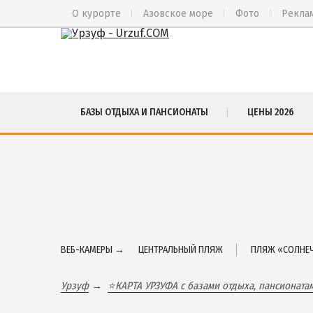
О курорте
Азовское море
Фото
Рекла
ВЕСЬ УРЗУФ
СА
БАЗЫ ОТДЫХА И ПАНСИОНАТЫ
ЦЕНЫ 2026
Все базы отдыха и пансионаты
БА
Курорты Урзуфа в 3D
БЕ
Цены 2026
МЕ
Все веб-камеры
ЮР
Карта
ЯЛ
ЧА
ВЕБ-КАМЕРЫ →
ЦЕНТРАЛЬНЫЙ ПЛЯЖ
ПЛЯЖ «СОЛНЕЧ
Урзуф
⭐КАРТА УРЗУФА с базами отдыха, пансионата