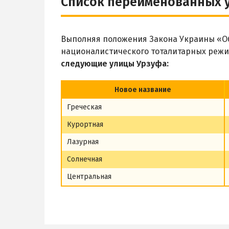
Список переименованных 
Выполняя положения Закона Украины «Об
националистического тоталитарных режи
следующие улицы Урзуфа:
Новое название
Греческая
Курортная
Лазурная
Солнечная
Центральная