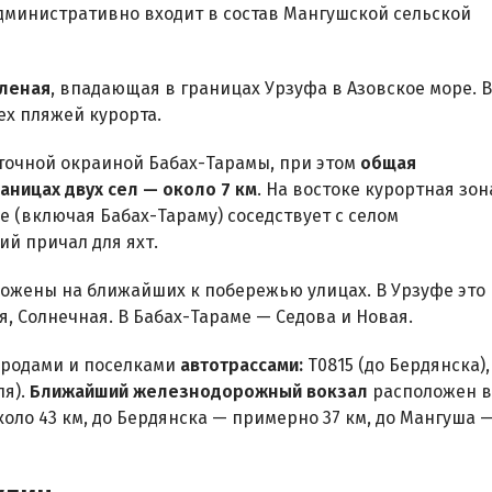
министративно входит в состав Мангушской сельской
еленая
, впадающая в границах Урзуфа в Азовское море. В
ех пляжей курорта.
точной окраиной Бабах-Тарамы, при этом
общая
аницах двух сел — около 7 км
. На востоке курортная зон
е (включая Бабах-Тараму) соседствует с селом
ий причал для яхт.
ожены на ближайших к побережью улицах. В Урзуфе это
, Солнечная. В Бабах-Тараме — Седова и Новая.
ородами и поселками
автотрассами:
Т0815 (до Бердянска),
ля).
Ближайший железнодорожный вокзал
расположен в
оло 43 км, до Бердянска — примерно 37 км, до Мангуша 