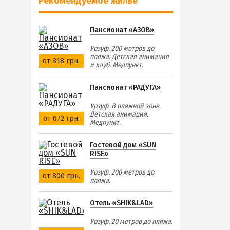
Рекомендуемое жилье
Пансионат «АЗОВ»
Урзуф. 200 метров до
пляжа. Детская анимация
от 818 грн.
и клуб. Медпункт.
Пансионат «РАДУГА»
Урзуф. В пляжной зоне.
Детская анимация.
от 672 грн.
Медпункт.
Гостевой дом «SUN
RISE»
Урзуф. 200 метров до
от 800 грн.
пляжа.
Отель «SHIK&LAD»
Урзуф. 20 метров до пляжа.