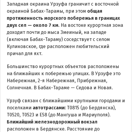
Маршрутки
Западная окраина Урзуфа граничит с восточной
окраиной Бабах-Тарамы, при этом
общая
РЕКОМЕНДАЦИИ ПО ВЫБОРУ ЖИЛЬЯ
протяженность морского побережья в границах
двух сел — около 7 км
. На востоке курортная зона
Бюджетный отдых
доходит почти до мыса Змеиный, на западе
(включая Бабах-Тараму) соседствует с селом
Отдых с детьми
Куликовское, где расположен любительский
Отдых на майские праздники
причал для яхт.
Отдых в бархатный сезон
Большинство курортных объектов расположены
на ближайших к побережью улицах. В Урзуфе это
Набережная, 2-я Набережная, Прибрежная,
Солнечная. В Бабах-Тараме — Седова и Новая.
Урзуф связан с ближайшими крупными городами и
поселками
автотрассами:
Т0815 (до Бердянска),
Т0520, Т0523 и Е58 (до Мангуша и Мариуполя).
Ближайший железнодорожный вокзал
расположен в Бердянске. Расстояние до