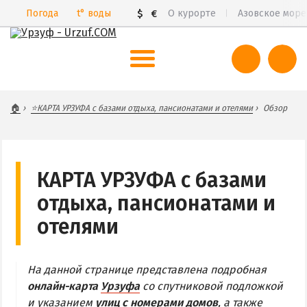
Погода
t°
воды
$
€
О курорте
Азовское море
ВЕСЬ УРЗУФ
🏠
⭐КАРТА УРЗУФА с базами отдыха, пансионатами и отелями
Обзор
Все базы отдыха и пансионаты
Курорты Урзуфа в 3D
Цены 2026
КАРТА УРЗУФА с базами
Все веб-камеры
отдыха, пансионатами и
Карта
отелями
САМ УРЗУФ
На данной странице представлена подробная
БАБАХ-ТАРАМА
онлайн-карта
Урзуфа
со спутниковой подложкой
БЕЛОСАРАЙСКАЯ КОСА
и указанием
улиц с номерами домов
, а также