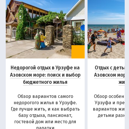
Недорогой отдых в Урзуфе на
Отдых с детьм
Азовском море: поиск и выбор
Азовском море
бюджетного жилья
жил
Обзор вариантов самого
Обзор особенн
недорогого жилья в Урзуфе.
Урзуфа и пред
Где лучше жить, и как выбрать
вариантов жиль
базу отдыха, пансионат,
детьми разны
гостевой дом или место для
палатки