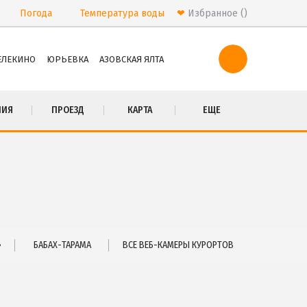
Погода
Температура
воды
❤
Избранное
ЕЛЕКИНО
ЮРЬЕВКА
АЗОВСКАЯ ЯЛТА
ПРОЕЗД
НИЯ
ПРОЕЗД
КАРТА
ЕЩЕ
Маршрутки
РЕКОМЕНДАЦИИ ПО ВЫБОРУ ЖИЛЬЯ
Бюджетный отдых
Отдых с детьми
Отдых на майские праздники
Отдых в бархатный сезон
»
БАБАХ-ТАРАМА
ВСЕ ВЕБ-КАМЕРЫ КУРОРТОВ