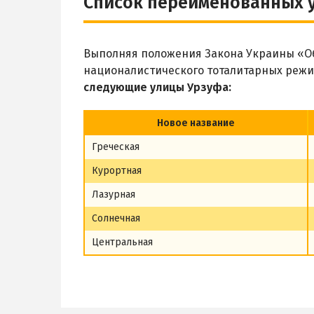
Список переименованных 
Выполняя положения Закона Украины «Об
националистического тоталитарных режи
следующие улицы Урзуфа:
Новое название
Греческая
Курортная
Лазурная
Солнечная
Центральная