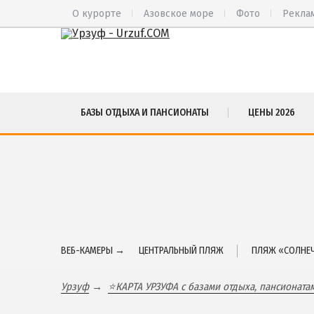
О курорте
Азовское море
Фото
Рекла
ВЕСЬ УРЗУФ
СА
БАЗЫ ОТДЫХА И ПАНСИОНАТЫ
ЦЕНЫ 2026
Все базы отдыха и пансионаты
БА
Курорты Урзуфа в 3D
БЕ
Цены 2026
МЕ
Все веб-камеры
ЮР
Карта
ЯЛ
ЧА
ВЕБ-КАМЕРЫ →
ЦЕНТРАЛЬНЫЙ ПЛЯЖ
ПЛЯЖ «СОЛНЕЧ
Урзуф
⭐КАРТА УРЗУФА с базами отдыха, пансионата