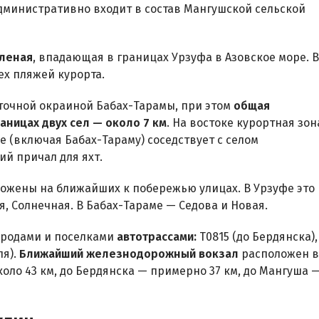
министративно входит в состав Мангушской сельской
еленая
, впадающая в границах Урзуфа в Азовское море. В
ех пляжей курорта.
точной окраиной Бабах-Тарамы, при этом
общая
аницах двух сел — около 7 км
. На востоке курортная зон
е (включая Бабах-Тараму) соседствует с селом
ий причал для яхт.
ожены на ближайших к побережью улицах. В Урзуфе это
, Солнечная. В Бабах-Тараме — Седова и Новая.
ородами и поселками
автотрассами:
Т0815 (до Бердянска),
ля).
Ближайший железнодорожный вокзал
расположен в
оло 43 км, до Бердянска — примерно 37 км, до Мангуша 