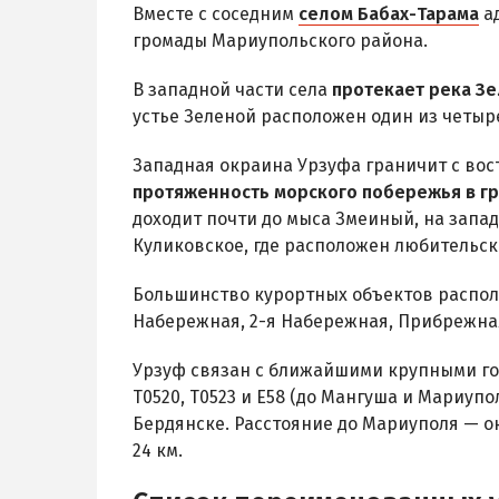
Вместе с соседним
селом Бабах-Тарама
ад
громады Мариупольского района.
В западной части села
протекает река З
устье Зеленой расположен один из четыр
Западная окраина Урзуфа граничит с вос
протяженность морского побережья в гр
доходит почти до мыса Змеиный, на запад
Куликовское, где расположен любительск
Большинство курортных объектов распол
Набережная, 2-я Набережная, Прибрежная
Урзуф связан с ближайшими крупными г
Т0520, Т0523 и Е58 (до Мангуша и Мариупо
Бердянске. Расстояние до Мариуполя — ок
24 км.