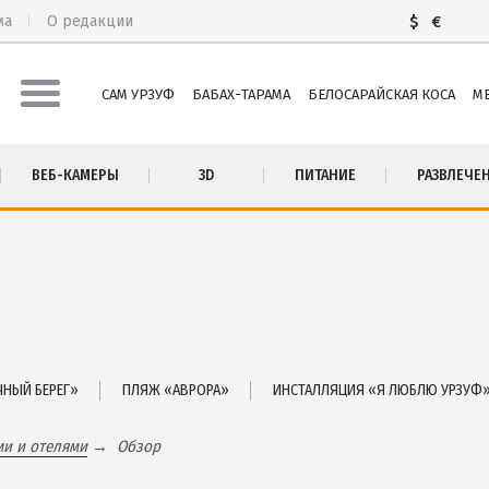
ма
О редакции
$
€
САМ УРЗУФ
БАБАХ-ТАРАМА
БЕЛОСАРАЙСКАЯ КОСА
М
М УРЗУФ
ПИТАНИЕ
ВЕБ-КАМЕРЫ
3D
ПИТАНИЕ
РАЗВЛЕЧЕ
БАХ-ТАРАМА
РАЗВЛЕЧЕНИЯ
ЛОСАРАЙСКАЯ КОСА
Рыбалка
ЛЕКИНО
ДОСТОПРИМЕЧАТЕЛЬНОСТИ
ЬЕВКА
Белосарайский залив
ТА
Природный парк Меотида
СТНЫЙ СЕКТОР
НЫЙ БЕРЕГ»
ПЛЯЖ «АВРОРА»
ИНСТАЛЛЯЦИЯ «Я ЛЮБЛЮ УРЗУФ
ми и отелями
Обзор