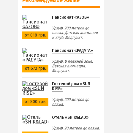
Рекомендуемое жилье
Пансионат «АЗОВ»
Урзуф. 200 метров до
пляжа. Детская анимация
от 818 грн.
и клуб. Медпункт.
Пансионат «РАДУГА»
Урзуф. В пляжной зоне.
Детская анимация.
от 672 грн.
Медпункт.
Гостевой дом «SUN
RISE»
Урзуф. 200 метров до
от 800 грн.
пляжа.
Отель «SHIK&LAD»
Урзуф. 20 метров до пляжа.