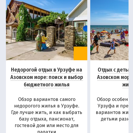
Недорогой отдых в Урзуфе на
Отдых с детьм
Азовском море: поиск и выбор
Азовском море
бюджетного жилья
жил
Обзор вариантов самого
Обзор особенн
недорогого жилья в Урзуфе.
Урзуфа и пред
Где лучше жить, и как выбрать
вариантов жиль
базу отдыха, пансионат,
детьми разны
гостевой дом или место для
палатки