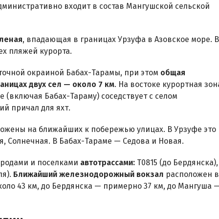
министративно входит в состав Мангушской сельской
еленая
, впадающая в границах Урзуфа в Азовское море. В
ех пляжей курорта.
точной окраиной Бабах-Тарамы, при этом
общая
аницах двух сел — около 7 км
. На востоке курортная зон
е (включая Бабах-Тараму) соседствует с селом
ий причал для яхт.
ожены на ближайших к побережью улицах. В Урзуфе это
, Солнечная. В Бабах-Тараме — Седова и Новая.
ородами и поселками
автотрассами:
Т0815 (до Бердянска),
ля).
Ближайший железнодорожный вокзал
расположен в
оло 43 км, до Бердянска — примерно 37 км, до Мангуша 