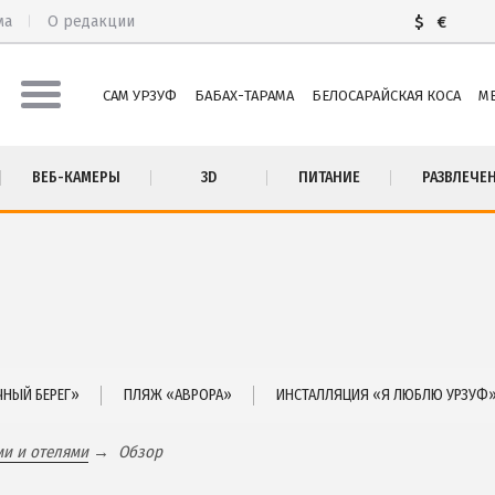
ма
О редакции
$
€
САМ УРЗУФ
БАБАХ-ТАРАМА
БЕЛОСАРАЙСКАЯ КОСА
М
М УРЗУФ
ПИТАНИЕ
ВЕБ-КАМЕРЫ
3D
ПИТАНИЕ
РАЗВЛЕЧЕ
БАХ-ТАРАМА
РАЗВЛЕЧЕНИЯ
ЛОСАРАЙСКАЯ КОСА
Рыбалка
ЛЕКИНО
ДОСТОПРИМЕЧАТЕЛЬНОСТИ
ЬЕВКА
Белосарайский залив
ТА
Природный парк Меотида
СТНЫЙ СЕКТОР
НЫЙ БЕРЕГ»
ПЛЯЖ «АВРОРА»
ИНСТАЛЛЯЦИЯ «Я ЛЮБЛЮ УРЗУФ
ми и отелями
Обзор