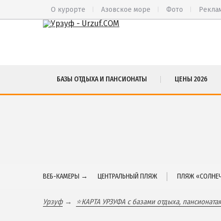
О курорте
Азовское море
Фото
Рекла
ВЕСЬ УРЗУФ
СА
БАЗЫ ОТДЫХА И ПАНСИОНАТЫ
ЦЕНЫ 2026
Все базы отдыха и пансионаты
БА
Курорты Урзуфа в 3D
БЕ
Цены 2026
МЕ
Все веб-камеры
ЮР
Карта
ЯЛ
ЧА
ВЕБ-КАМЕРЫ →
ЦЕНТРАЛЬНЫЙ ПЛЯЖ
ПЛЯЖ «СОЛНЕЧ
Урзуф
⭐КАРТА УРЗУФА с базами отдыха, пансионата