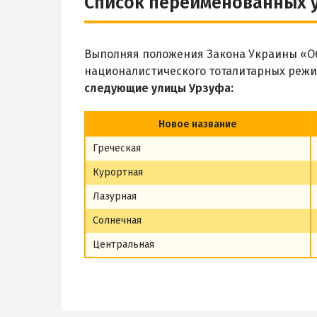
Список переименованных 
Выполняя положения Закона Украины «Об
националистического тоталитарных режи
следующие улицы Урзуфа:
Новое название
Греческая
Курортная
Лазурная
Солнечная
Центральная