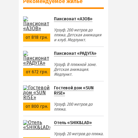
Рекомендуемое жилье
Пансионат «АЗОВ»
Урзуф. 200 метров до
пляжа. Детская анимация
от 818 грн.
и клуб. Медпункт.
Пансионат «РАДУГА»
Урзуф. В пляжной зоне.
Детская анимация.
от 672 грн.
Медпункт.
Гостевой дом «SUN
RISE»
Урзуф. 200 метров до
от 800 грн.
пляжа.
Отель «SHIK&LAD»
Урзуф. 20 метров до пляжа.