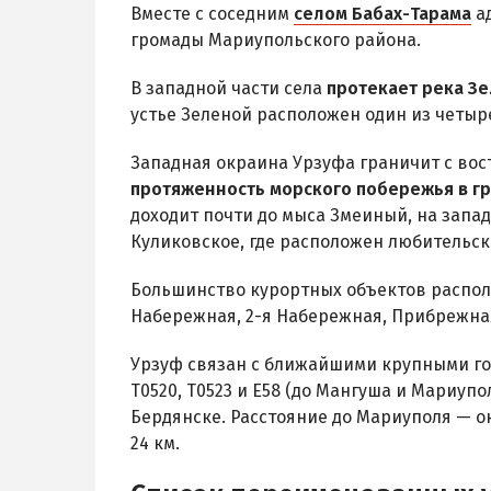
Вместе с соседним
селом Бабах-Тарама
ад
громады Мариупольского района.
В западной части села
протекает река З
устье Зеленой расположен один из четыр
Западная окраина Урзуфа граничит с вос
протяженность морского побережья в гр
доходит почти до мыса Змеиный, на запад
Куликовское, где расположен любительск
Большинство курортных объектов распол
Набережная, 2-я Набережная, Прибрежная
Урзуф связан с ближайшими крупными г
Т0520, Т0523 и Е58 (до Мангуша и Мариупо
Бердянске. Расстояние до Мариуполя — ок
24 км.