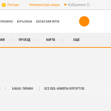
Погода
Температура
воды
❤
Избранное
ЕЛЕКИНО
ЮРЬЕВКА
АЗОВСКАЯ ЯЛТА
ПРОЕЗД
НИЯ
ПРОЕЗД
КАРТА
ЕЩЕ
Маршрутки
РЕКОМЕНДАЦИИ ПО ВЫБОРУ ЖИЛЬЯ
Бюджетный отдых
Отдых с детьми
Отдых на майские праздники
Отдых в бархатный сезон
»
БАБАХ-ТАРАМА
ВСЕ ВЕБ-КАМЕРЫ КУРОРТОВ