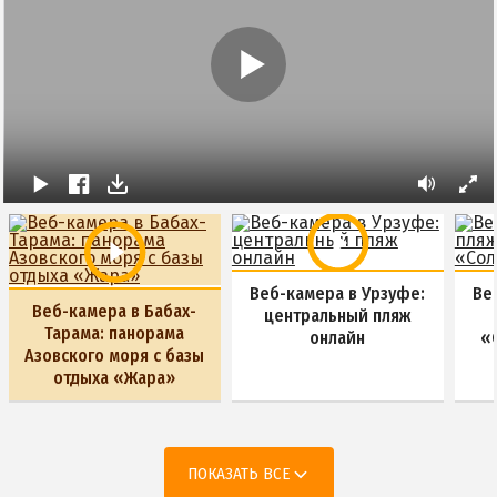
Маршрутки
РЕКОМЕНДАЦИИ ПО ВЫБОРУ ЖИЛЬЯ
Бюджетный отдых
Отдых с детьми
Отдых на майские праздники
Отдых в бархатный сезон
Веб-камера в Урзуфе:
Ве
Веб-камера в Бабах-
центральный пляж
Тарама: панорама
онлайн
«
Азовского моря с базы
отдыха «Жара»
ПОКАЗАТЬ ВСЕ