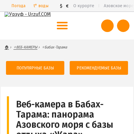
Погода
t°
воды
$
€
О курорте
Азовское море
ВЕСЬ УРЗУФ
🏠
⭐️ВЕБ-КАМЕРЫ
⭐Бабах-Тарама
Все базы отдыха и пансионаты
Курорты Урзуфа в 3D
ПОПУЛЯРНЫЕ БАЗЫ
РЕКОМЕНДУЕМЫЕ БАЗЫ
Цены 2026
Все веб-камеры
Карта
Веб-камера в Бабах-
САМ УРЗУФ
Тарама: панорама
БАБАХ-ТАРАМА
Азовского моря с базы
БЕЛОСАРАЙСКАЯ КОСА