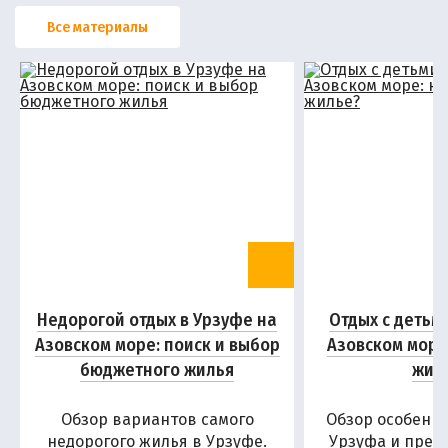
Все материалы
Недорогой отдых в Урзуфе на
Отдых с детьм
Азовском море: поиск и выбор
Азовском море
бюджетного жилья
жил
Обзор вариантов самого
Обзор особенн
недорогого жилья в Урзуфе.
Урзуфа и пред