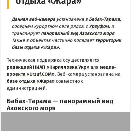
отдыха «Жара»
МЕЛЕКИНО
ЮРЬЕВКА
Данная веб-камера
установлена в
Бабах-Тарама
,
ЯЛТА
соседнем курортном селе рядом с
Урзуфом
, и
ЧАСТНЫЙ СЕКТОР
транслирует
панорамный вид
Азовского моря
.
Также в объектив частично попадает
территории
ПИТАНИЕ
базы отдыха «Жара»
.
РАЗВЛЕЧЕНИЯ
Техническая поддержка осуществляется
Рыбалка
редакцией НИАП «Кирилловка.Укр»
для
медиа-
проекта «Urzuf.COM»
. Веб-камера установлена на
ДОСТОПРИМЕЧАТЕЛЬНОСТИ
базе отдыха «Жара»
совместно с
администрацией.
Белосарайский залив
Бабах-Тарама — панорамный вид
Природный парк Меотида
Азовского моря
ПРОЕЗД