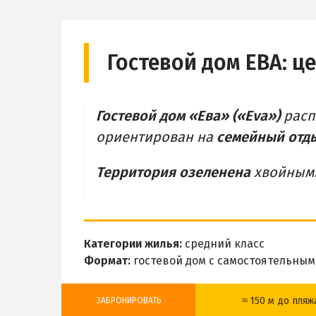
Гостевой дом ЕВА:
це
Гостевой дом «Ева» («Eva»)
расп
ориентирован на
семейный отды
Территория озеленена
хвойными
Категории жилья:
средний класс
Формат:
гостевой дом с самостоятельным
≈ 150 м до пляж
ЗАБРОНИРОВАТЬ