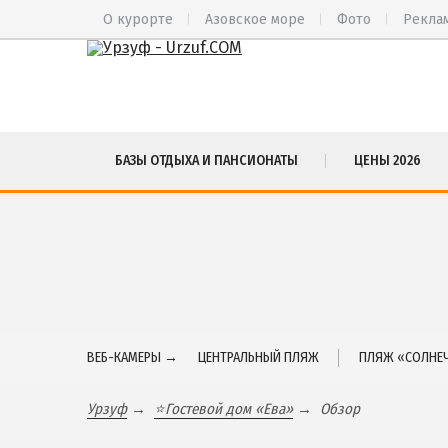
О курорте
Азовское море
Фото
Рекла
ВЕСЬ УРЗУФ
СА
БАЗЫ ОТДЫХА И ПАНСИОНАТЫ
ЦЕНЫ 2026
Все базы отдыха и пансионаты
БА
Курорты Урзуфа в 3D
БЕ
Цены 2026
МЕ
Все веб-камеры
ЮР
Карта
ЯЛ
ЧА
ВЕБ-КАМЕРЫ →
ЦЕНТРАЛЬНЫЙ ПЛЯЖ
ПЛЯЖ «СОЛНЕЧ
Урзуф
⭐Гостевой дом «Ева»
Обзор