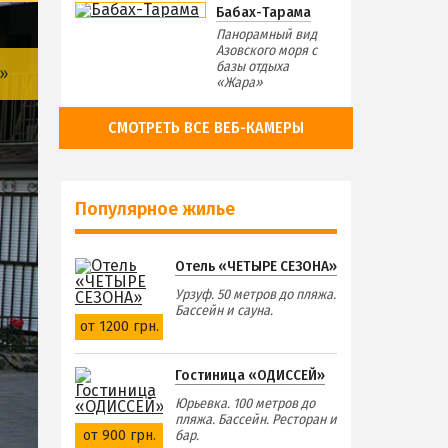
Бабах-Тарама
Панорамный вид
Азовского моря с
базы отдыха
»
«Жара»
СМОТРЕТЬ ВСЕ ВЕБ-КАМЕРЫ
Популярное жилье
Отель «ЧЕТЫРЕ СЕЗОНА»
Урзуф. 50 метров до пляжа.
Бассейн и сауна.
от 1200 грн.
Гостиница «ОДИССЕЙ»
Юрьевка. 100 метров до
пляжа. Бассейн. Ресторан и
от 900 грн.
бар.