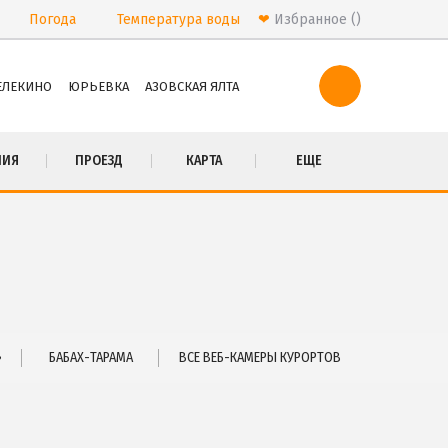
Погода
Температура
воды
❤
Избранное
ЕЛЕКИНО
ЮРЬЕВКА
АЗОВСКАЯ ЯЛТА
ПРОЕЗД
НИЯ
ПРОЕЗД
КАРТА
ЕЩЕ
Маршрутки
РЕКОМЕНДАЦИИ ПО ВЫБОРУ ЖИЛЬЯ
Бюджетный отдых
Отдых с детьми
Отдых на майские праздники
Отдых в бархатный сезон
»
БАБАХ-ТАРАМА
ВСЕ ВЕБ-КАМЕРЫ КУРОРТОВ