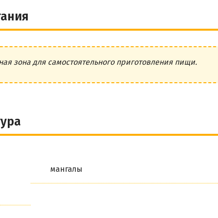
тания
ная зона для самостоятельного приготовления пищи.
тура
мангалы