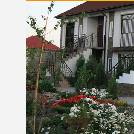
Wi-Fi
Мангальная зо
З