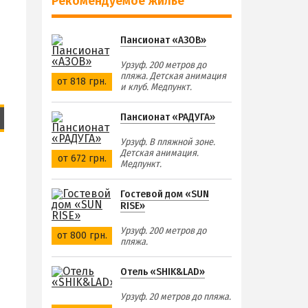
Рекомендуемое жилье
Пансионат «АЗОВ»
Урзуф. 200 метров до
пляжа. Детская анимация
от 818 грн.
и клуб. Медпункт.
Пансионат «РАДУГА»
Урзуф. В пляжной зоне.
Детская анимация.
от 672 грн.
Медпункт.
Гостевой дом «SUN
RISE»
Урзуф. 200 метров до
от 800 грн.
пляжа.
Отель «SHIK&LAD»
Урзуф. 20 метров до пляжа.