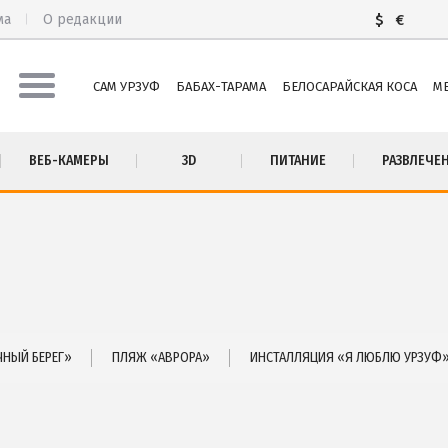
ма
О редакции
$
€
САМ УРЗУФ
БАБАХ-ТАРАМА
БЕЛОСАРАЙСКАЯ КОСА
М
М УРЗУФ
ПИТАНИЕ
ВЕБ-КАМЕРЫ
3D
ПИТАНИЕ
РАЗВЛЕЧЕ
БАХ-ТАРАМА
РАЗВЛЕЧЕНИЯ
ЛОСАРАЙСКАЯ КОСА
Рыбалка
ЛЕКИНО
ДОСТОПРИМЕЧАТЕЛЬНОСТИ
ЬЕВКА
Белосарайский залив
ТА
Природный парк Меотида
СТНЫЙ СЕКТОР
НЫЙ БЕРЕГ»
ПЛЯЖ «АВРОРА»
ИНСТАЛЛЯЦИЯ «Я ЛЮБЛЮ УРЗУФ