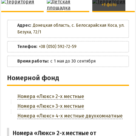
Маршрутки
+9 фото
Бар
Детская площадка
РЕКОМЕНДАЦИИ ПО ВЫБОРУ ЖИЛЬЯ
Общая кухня
Адрес:
Донецкая область, с. Белосарайская Коса, ул.
Бюджетный отдых
Безуха, 72/1
Разрешено с животными
Отдых с детьми
Телефон:
+38 (050) 592-72-59
Отдых на майские праздники
Wi-Fi
Отдых в бархатный сезон
Время работы:
с 1 мая до 30 сентября
Беседки
Номерной фонд
Мангальная зона
Бильярд
Номера «Люкс» 2-х местные
Номера «Люкс» 3-х местные
Парковка
Номера «Люкс» 4-х местные двухкомнатные
Трансфер
Номера «Люкс» 2-х местные от