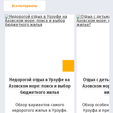
Все материалы
Недорогой отдых в Урзуфе на
Отдых с детьм
Азовском море: поиск и выбор
Азовском море
бюджетного жилья
жил
Обзор вариантов самого
Обзор особенн
недорогого жилья в Урзуфе.
Урзуфа и пред