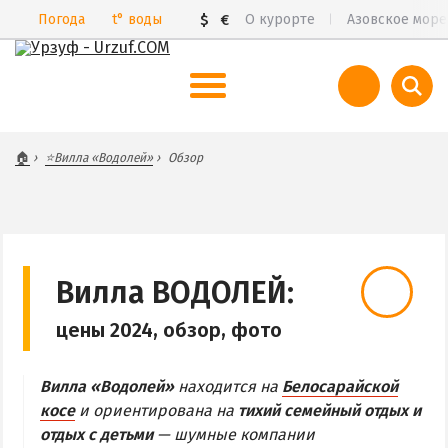
Погода
t°
воды
$
€
О курорте
Азовское море
ВЕСЬ УРЗУФ
🏠
⭐Вилла «Водолей»
Обзор
Все базы отдыха и пансионаты
Курорты Урзуфа в 3D
Цены 2026
Все веб-камеры
Вилла ВОДОЛЕЙ:
Карта
цены 2024, обзор, фото
САМ УРЗУФ
Вилла «Водолей»
находится на
Белосарайской
БАБАХ-ТАРАМА
косе
и ориентирована на
тихий семейный отдых и
БЕЛОСАРАЙСКАЯ КОСА
отдых с детьми
— шумные компании