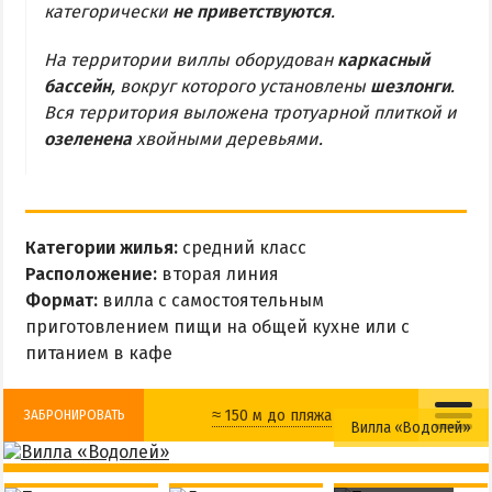
категорически
не приветствуются
.
МЕЛЕКИНО
ЮРЬЕВКА
На территории виллы оборудован
каркасный
ЯЛТА
бассейн
, вокруг которого установлены
шезлонги
.
Вся территория выложена тротуарной плиткой и
ЧАСТНЫЙ СЕКТОР
озеленена
хвойными деревьями.
ПИТАНИЕ
РАЗВЛЕЧЕНИЯ
Рыбалка
Категории жилья:
средний класс
Расположение:
вторая линия
ДОСТОПРИМЕЧАТЕЛЬНОСТИ
Формат:
вилла с самостоятельным
приготовлением пищи на общей кухне или с
Белосарайский залив
питанием в кафе
Природный парк Меотида
≈ 150 м до пляжа
ЗАБРОНИРОВАТЬ
Вилла «Водолей»
ПРОЕЗД
Кафе
Бассейн