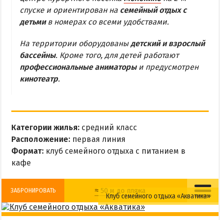
МЕЛЕКИНО
спуске и ориентирован на
семейный отдых с
детьми
в номерах со всеми удобствами.
ЮРЬЕВКА
ЯЛТА
На территории оборудованы
детский и взрослый
ЧАСТНЫЙ СЕКТОР
бассейны
. Кроме того, для детей работают
профессиональные аниматоры
и предусмотрен
ПИТАНИЕ
кинотеатр
.
РАЗВЛЕЧЕНИЯ
Рыбалка
Категории жилья:
средний класс
ДОСТОПРИМЕЧАТЕЛЬНОСТИ
Расположение:
первая линия
Формат:
клуб семейного отдыха с питанием в
Белосарайский залив
кафе
Природный парк Меотида
≈ 50 м до пляжа
ЗАБРОНИРОВАТЬ
Клуб семейного отдыха «Акватика»
ПРОЕЗД
Детская площадка
Бассейн