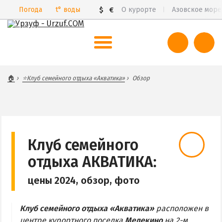
Погода
t°
воды
$
€
О курорте
Азовское море
ВЕСЬ УРЗУФ
🏠
⭐Клуб семейного отдыха «Акватика»
Обзор
Все базы отдыха и пансионаты
Курорты Урзуфа в 3D
Цены 2026
Все веб-камеры
Клуб семейного
Карта
отдыха АКВАТИКА:
цены 2024, обзор, фото
САМ УРЗУФ
БАБАХ-ТАРАМА
Клуб семейного отдыха «Акватика»
расположен в
БЕЛОСАРАЙСКАЯ КОСА
центре курортного поселка
Мелекино
на 2-м