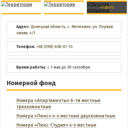
Маршрутки
+3 фото
Детская анимация
Детский бассейн
РЕКОМЕНДАЦИИ ПО ВЫБОРУ ЖИЛЬЯ
Кафе
Адрес:
Донецкая область, с. Мелекино, ул. Первая
Бюджетный отдых
линия, 4/1
Бар
Отдых с детьми
Телефон:
+38 (098) 638-07-13
Отдых на майские праздники
Кухня в номере
Отдых в бархатный сезон
Wi-Fi
Время работы:
с 1 мая до 30 сентября
Беседки
Номерной фонд
Мангальная зона
Номера «Апартаменты» 6-ти местные
Спортплощадка
трехкомнатные
Номера «Люкс» 4-х местные двухкомнатные
Настольный теннис
Номера «Люкс-Студия» 4-х местные