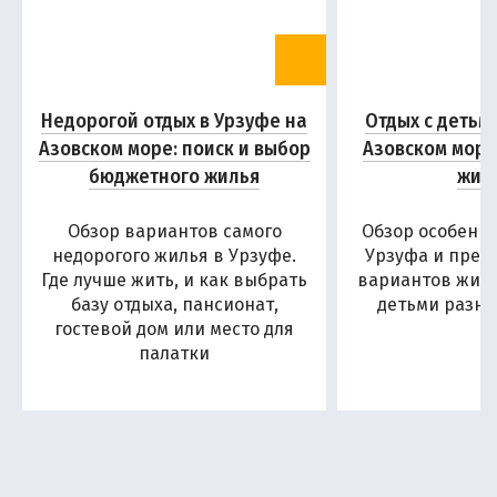
Недорогой отдых в Урзуфе на
Отдых с детьм
Азовском море: поиск и выбор
Азовском море
бюджетного жилья
жил
Обзор вариантов самого
Обзор особенн
недорогого жилья в Урзуфе.
Урзуфа и пред
Где лучше жить, и как выбрать
вариантов жиль
базу отдыха, пансионат,
детьми разны
гостевой дом или место для
палатки