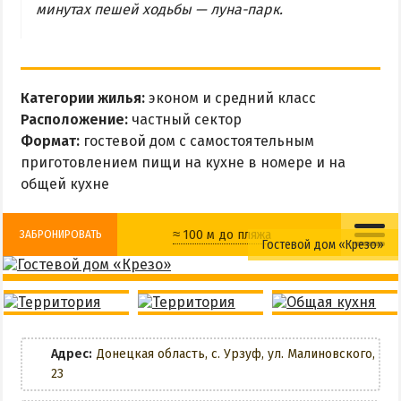
минутах пешей ходьбы — луна-парк.
МЕЛЕКИНО
ЮРЬЕВКА
ЯЛТА
ЧАСТНЫЙ СЕКТОР
Категории жилья:
эконом и средний класс
Расположение:
частный сектор
ПИТАНИЕ
Формат:
гостевой дом с самостоятельным
РАЗВЛЕЧЕНИЯ
приготовлением пищи на кухне в номере и на
общей кухне
Рыбалка
≈ 100 м до пляжа
ЗАБРОНИРОВАТЬ
ДОСТОПРИМЕЧАТЕЛЬНОСТИ
Гостевой дом «Крезо»
Кухня в номере
Детская площадка
Белосарайский залив
Природный парк Меотида
Wi-Fi
Общая кухня
Адрес:
Донецкая область, с. Урзуф, ул. Малиновского,
ПРОЕЗД
Беседки
23