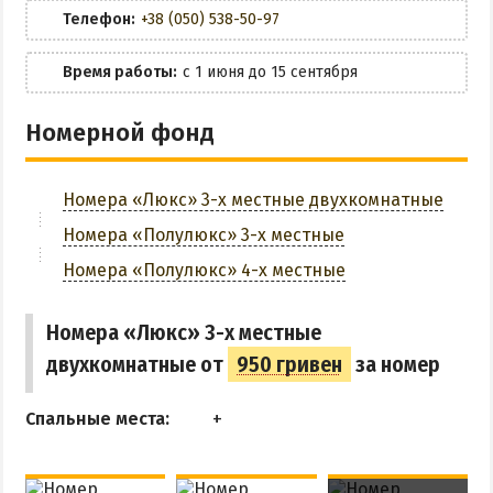
Маршрутки
Мангальная зона
Телефон:
+38 (050) 538-50-97
Парковка
РЕКОМЕНДАЦИИ ПО ВЫБОРУ ЖИЛЬЯ
Время работы:
с 1 июня до 15 сентября
Бюджетный отдых
ЗАБРОНИРОВАТЬ
Номерной фонд
Отдых с детьми
Отдых на майские праздники
Номера «Люкс» 3-х местные двухкомнатные
Отдых в бархатный сезон
Номера «Полулюкс» 3-х местные
Номера «Полулюкс» 4-х местные
Номера «Люкс» 3-х местные
двухкомнатные от
950 гривен
за номер
Спальные места: