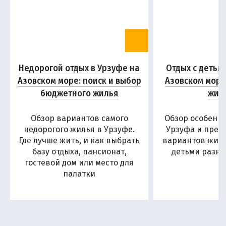
Недорогой отдых в Урзуфе на
Отдых с детьм
Азовском море: поиск и выбор
Азовском море
бюджетного жилья
жил
Обзор вариантов самого
Обзор особенн
недорогого жилья в Урзуфе.
Урзуфа и пред
Где лучше жить, и как выбрать
вариантов жиль
базу отдыха, пансионат,
детьми разны
гостевой дом или место для
палатки