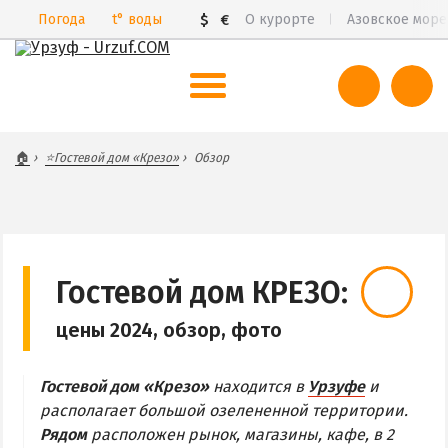
Погода
t°
воды
$
€
О курорте
Азовское море
ВЕСЬ УРЗУФ
🏠
⭐Гостевой дом «Крезо»
Обзор
Все базы отдыха и пансионаты
Курорты Урзуфа в 3D
Цены 2026
Все веб-камеры
Гостевой дом КРЕЗО:
Карта
цены 2024, обзор, фото
САМ УРЗУФ
Гостевой дом «Крезо»
находится в
Урзуфе
и
БАБАХ-ТАРАМА
располагает большой озелененной территории.
БЕЛОСАРАЙСКАЯ КОСА
Рядом
расположен рынок, магазины, кафе, в 2