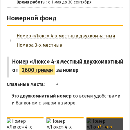
Маршрутки
Время работы:
с 1 мая до 30 сентября
Платная парковка
Номерной фонд
РЕКОМЕНДАЦИИ ПО ВЫБОРУ ЖИЛЬЯ
Стирка белья
Бюджетный отдых
ЗАБРОНИРОВАТЬ
Номер «Люкс» 4-х местный двухкомнатный
Отдых с детьми
Номера 3-х местные
Отдых на майские праздники
Отдых в бархатный сезон
Номер «Люкс» 4-х местный двухкомнатный
от
2600 гривен
за номер
Спальные места:
Это
двухкомнатный номер
со всеми удобствами
и балконом с видом на море.
+5 фото