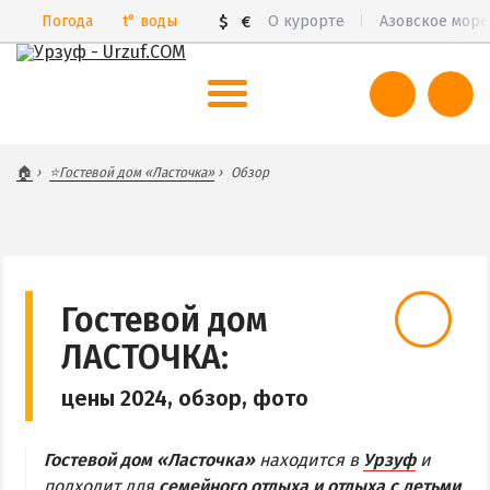
Погода
t°
воды
$
€
О курорте
Азовское море
ВЕСЬ УРЗУФ
🏠
⭐Гостевой дом «Ласточка»
Обзор
Все базы отдыха и пансионаты
Курорты Урзуфа в 3D
Цены 2026
Все веб-камеры
Гостевой дом
Карта
ЛАСТОЧКА:
цены 2024, обзор, фото
САМ УРЗУФ
БАБАХ-ТАРАМА
Гостевой дом «Ласточка»
находится в
Урзуф
и
БЕЛОСАРАЙСКАЯ КОСА
подходит для
семейного отдыха и отдыха с детьми
.