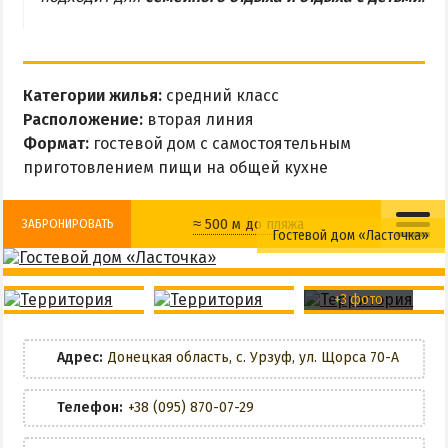
МЕЛЕКИНО
ЮРЬЕВКА
ЯЛТА
Категории жилья:
средний класс
ЧАСТНЫЙ СЕКТОР
Расположение:
вторая линия
ПИТАНИЕ
Формат:
гостевой дом с самостоятельным
приготовлением пищи на общей кухне
РАЗВЛЕЧЕНИЯ
Рыбалка
≈ 500 м до пляжа
ЗАБРОНИРОВАТЬ
Гостевой дом «Ласточка»
ДОСТОПРИМЕЧАТЕЛЬНОСТИ
Разрешено с животными
Детская площадка
+3 фото
Белосарайский залив
Wi-Fi
Общая кухня
Природный парк Меотида
Адрес:
Донецкая область, с. Урзуф, ул. Щорса 70-А
Мангальная зона
ПРОЕЗД
Телефон:
+38 (095) 870-07-29
Настольный теннис