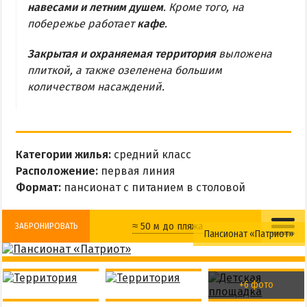
навесами и летним душем
. Кроме того, на
МЕЛЕКИНО
побережье работает
кафе
.
ЮРЬЕВКА
ЯЛТА
Закрытая и охраняемая территория
выложена
плиткой, а также озеленена большим
ЧАСТНЫЙ СЕКТОР
количеством насаждений.
ПИТАНИЕ
РАЗВЛЕЧЕНИЯ
Рыбалка
Категории жилья:
средний класс
Расположение:
первая линия
ДОСТОПРИМЕЧАТЕЛЬНОСТИ
Формат:
пансионат с питанием в столовой
Белосарайский залив
≈ 50 м до пляжа
ЗАБРОНИРОВАТЬ
Пансионат «Патриот»
Природный парк Меотида
Детская кроватка
Детская площадка
ПРОЕЗД
+6 фото
Столовая
Детский клуб