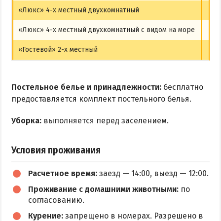
«Люкс» 4-х местный двухкомнатный
12
«Люкс» 4-х местный двухкомнатный с видом на море
13
«Гостевой» 2-х местный
9
Постельное белье и принадлежности:
бесплатно
предоставляется комплект постельного белья.
Уборка:
выполняется перед заселением.
Условия проживания
Расчетное время:
заезд — 14:00, выезд — 12:00.
Проживание с домашними животными:
по
согласованию.
Курение:
запрещено в номерах. Разрешено в