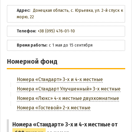
Маршрутки
Кафе
Адрес:
Донецкая область, с. Юрьевка, ул. 2-й спуск к
морю, 22
РЕКОМЕНДАЦИИ ПО ВЫБОРУ ЖИЛЬЯ
Разрешено с животными
Бюджетный отдых
Телефон:
+38 (095) 476-01-10
Wi-Fi
Отдых с детьми
Время работы:
с 1 мая до 15 сентября
Отдых на майские праздники
Беседки
Отдых в бархатный сезон
Номерной фонд
Мангальная зона
Спортплощадка
Номера «Стандарт» 3-х и 4-х местные
Номера «Стандарт Улучшенный» 3-х местные
Парковка
Номера «Люкс» 4-х местные двухкомнатные
Номера «Гостевой» 2-х местные
ЗАБРОНИРОВАТЬ
Номера «Стандарт» 3-х и 4-х местные от