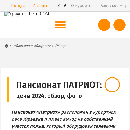
Погода
t°
воды
$
€
О курорте
Азовское море
ВЕСЬ УРЗУФ
🏠
⭐Пансионат «Патриот»
Обзор
Все базы отдыха и пансионаты
Курорты Урзуфа в 3D
Цены 2026
Все веб-камеры
Пансионат ПАТРИОТ:
Карта
цены 2024, обзор, фото
САМ УРЗУФ
Пансионат «Патриот»
расположен в курортном
БАБАХ-ТАРАМА
селе
Юрьевка
и имеет выход на
собственный
БЕЛОСАРАЙСКАЯ КОСА
участок пляжа
, который оборудован
теневыми