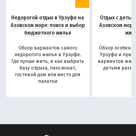
Недорогой отдых в Урзуфе на
Отдых с детьм
Азовском море: поиск и выбор
Азовском море
бюджетного жилья
жил
Обзор вариантов самого
Обзор особенн
недорогого жилья в Урзуфе.
Урзуфа и пред
Где лучше жить, и как выбрать
вариантов жиль
базу отдыха, пансионат,
детьми разны
гостевой дом или место для
палатки